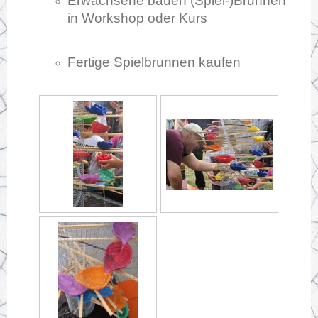
Erwachsene bauen (Spiel-)Brunnen
in Workshop oder Kurs
Fertige Spielbrunnen kaufen